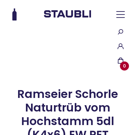
0
Ramseier Schorle
Naturtrüb vom
Hochstamm 5dl
(K4x6) EW PET